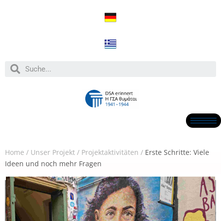
Home
/
Un
ser Proje
kt
/
Projektaktivitäten
/
Εrste Schritte: Viele
Ideen und noch mehr Fragen