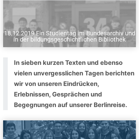
18.12.2019 Ein Studientag im Bundesarchiv und
18.12.2019 Ein Studientag im Bundesarchiv und in der
bildungsgeschichtlichen Bibliothek
in der bildungsgeschichtlichen Bibliothek
In sieben kurzen Texten und ebenso
vielen unvergesslichen Tagen berichten
wir von unseren Eindrücken,
Erlebnissen, Gesprächen und
Begegnungen auf unserer Berlinreise.