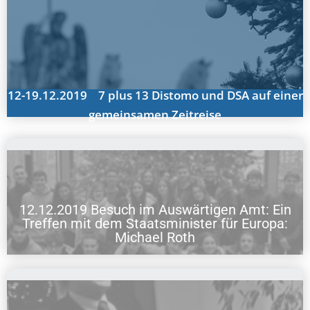
12-19.12.2019 7 plus 13 Distomo und DSA auf einer
gemeinsamen Zeitreise
12.12.2019 Besuch im Auswärtigen Amt: Ein
Treffen mit dem Staatsminister für Europa:
12.12.2019 Besuch im Auswärtigen Amt: Ein Treffen mit dem
Staatsminister für Europa: Michael Roth
Michael Roth