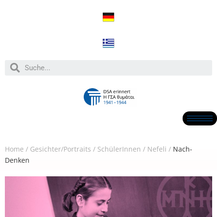
Home
/
Gesichter/Portraits
/
SchülerInnen
/
Nefeli
/
Nach-
Denken