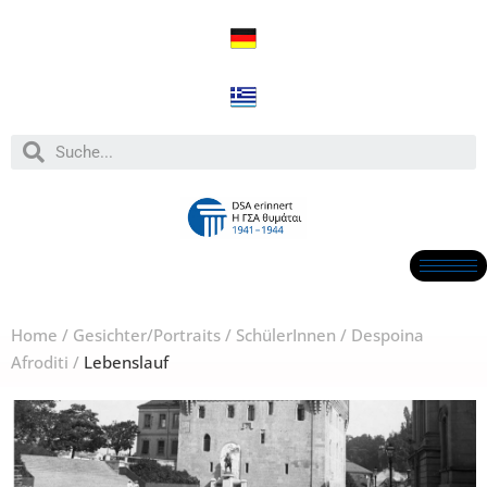
Home
/
Gesichter/Portraits
/
SchülerInnen
/
Despoina
Afroditi
/
Lebenslauf