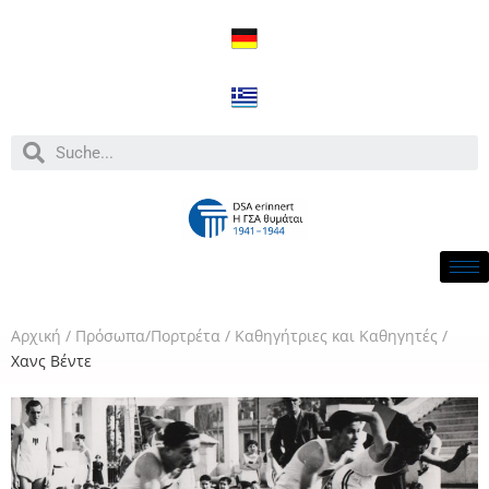
Aρχική
/
Πρόσωπα/Πορτρέτα
/
Καθηγήτριες και Καθηγητές
/
Χανς Βέντε