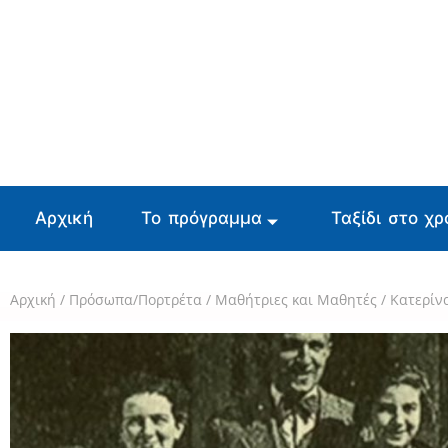
Αρχική
Το πρόγραμμα
Ταξίδι στο χρ
Αρχική
/
Πρόσωπα/Πορτρέτα
/
Μαθήτριες και Μαθητές
/
Κατερίν