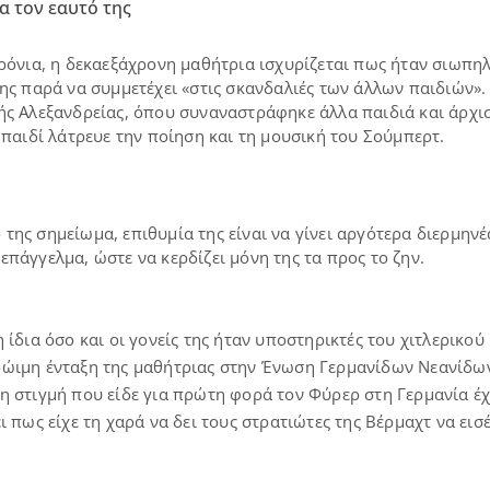
α τον εαυτό της
χρόνια, η δεκαεξάχρονη μαθήτρια ισχυρίζεται πως ήταν σιωπη
της παρά να συμμετέχει «στις σκανδαλιές των άλλων παιδιών».
ής Αλεξανδρείας, όπου συναναστράφηκε άλλα παιδιά και άρχι
 παιδί λάτρευε την ποίηση και τη μουσική του Σούμπερτ.
ης σημείωμα, επιθυμία της είναι να γίνει αργότερα διερμηνέ
πάγγελμα, ώστε να κερδίζει μόνη της τα προς το ζην.
 ίδια όσο και οι γονείς της ήταν υποστηρικτές του χιτλερικο
ώιμη ένταξη της μαθήτριας στην Ένωση Γερμανίδων Νεανίδων
η στιγμή που είδε για πρώτη φορά τον Φύρερ στη Γερμανία έχ
ι πως είχε τη χαρά να δει τους στρατιώτες της Βέρμαχτ να εισ