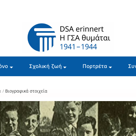
όνο
Σχολική ζωή
Πορτρέτα
Συ
α
/
Βιογραφικά στοιχεία