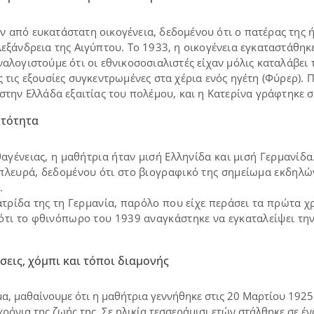
 από ευκατάστατη οικογένεια, δεδομένου ότι ο πατέρας της ή
εξάνδρεια της Αιγύπτου. Το 1933, η οικογένεια εγκαταστάθηκ
αλογιστούμε ότι οι εθνικοσοσιαλιστές είχαν μόλις καταλάβει 
ς τις εξουσίες συγκεντρωμένες στα χέρια ενός ηγέτη (Φύρερ).
 στην Ελλάδα εξαιτίας του πολέμου, και η Κατερίνα γράφτηκε 
υτότητα
θαγένειας, η μαθήτρια ήταν μισή Ελληνίδα και μισή Γερμανίδ
πλευρά, δεδομένου ότι στο βιογραφικό της σημείωμα εκδηλώ
.
ατρίδα της τη Γερμανία, παρόλο που είχε περάσει τα πρώτα χ
ότι το φθινόπωρο του 1939 αναγκάστηκε να εγκαταλείψει την 
εις, χόμπι και τόποι διαμονής
α, μαθαίνουμε ότι η μαθήτρια γεννήθηκε στις 20 Μαρτίου 1925 
χρόνια της ζωής της. Σε ηλικία τεσσεράμισι ετών στάλθηκε σε 