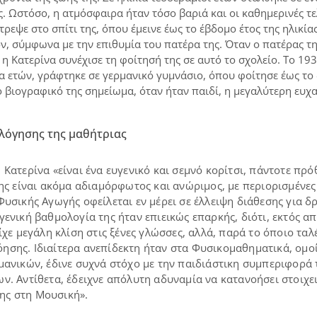
. Ωστόσο, η ατμόσφαιρα ήταν τόσο βαριά και οι καθημερινές τ
τρεψε στο σπίτι της, όπου έμεινε έως το έβδομο έτος της ηλικί
ν, σύμφωνα με την επιθυμία του πατέρα της. Όταν ο πατέρας τη
η Κατερίνα συνέχισε τη φοίτησή της σε αυτό το σχολείο. Το 193
κα ετών, γράφτηκε σε γερμανικό γυμνάσιο, όπου φοίτησε έως το 
 βιογραφικό της σημείωμα, όταν ήταν παιδί, η μεγαλύτερη ευχα
λόγησης της μαθήτριας
Κατερίνα «είναι ένα ευγενικό και σεμνό κορίτσι, πάντοτε πρ
ης είναι ακόμα αδιαμόρφωτος και ανώριμος, με περιορισμένες
Φυσικής Αγωγής οφείλεται εν μέρει σε έλλειψη διάθεσης για 
ενική βαθμολογία της ήταν επιεικώς επαρκής, διότι, εκτός από
ίχε μεγάλη κλίση στις ξένες γλώσσες, αλλά, παρά το όποιο ταλ
σης. Ιδιαίτερα ανεπίδεκτη ήταν στα Φυσικομαθηματικά, ομο
ανικών, έδινε συχνά στόχο με την παιδιάστικη συμπεριφορά τη
ν. Αντίθετα, έδειχνε απόλυτη αδυναμία να κατανοήσει στοιχε
της στη Μουσική».