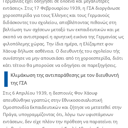
Γερμανίας έχει οδηγήσει σε ολοένα και μεγαλύτερες
εντάσεις». Στις 17 Φεβρουαρίου 1939, η ΓΣΑ διοργάνωσε
χοροεσπερίδα για τους Έλληνες και τους Γερμανούς
διδάσκοντες του σχολείου, αποβλέποντας πιθανώς στη
βελτίωση των σχέσεων μεταξύ των εκπαιδευτικών και με
σκοπό να αντιστραφεί η αρνητική εικόνα της Γερμανίας ως
φιλοπόλεμης χώρας. Την ίδια ημέρα, η Ελίζαμπετ φον
Χάουφ δήλωσε ασθένεια. Ο διευθυντής του σχολείου τής
συνέστησε να μην απουσιάσει από τη χοροεσπερίδα, διότι
κάτι τέτοιο θα μπορούσε να οδηγήσει σε παρεξηγήσεις.
Κλιμάκωση της αντιπαράθεσης με τον διευθυντή
της ΓΣΑ
Στις 6 Απριλίου 1939, η δεσποινίς Φον Χάουφ
απευθύνθηκε γραπτώς στην Εθνικοσοσιαλιστική
Ομοσπονδία Εκπαιδευτικών και ζήτησε να μετατεθεί στην
Πράγα, υπογραμμίζοντας ότι, λόγω των υφιστάμενων
εντάσεων, δεν είχε πλέον την πρόθεση να παρατείνει τη