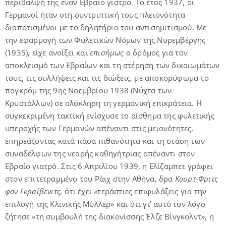
περίθαλψή της έναν Εβραίο γιατρό. Το έτος 1937, οι
Γερμανοί ήταν στη συντριπτική τους πλειονότητα
διαποτισμένοι με το δηλητήριο του αντισημιτισμού. Με
την εφαρμογή των Φυλετικών Νόμων της Νυρεμβέργης
(1935), είχε ανοίξει και
επισήμως
ο δρόμος για τον
αποκλεισμό των Εβραίων και τη στέρηση των δικαιωμάτων
τους, τις συλλήψεις και τις διώξεις, με αποκορύφωμα το
πογκρόμ της 9ης Νοεμβρίου 1938 (Νύχτα των
Κρυστάλλων) σε ολόκληρη τη γερμανική επικράτεια. Η
συγκεκριμένη τακτική ενίσχυσε το αίσθημα της φυλετικής
υπεροχής των Γερμανών απέναντι στις μειονότητες,
επηρεάζοντας κατά πάσα πιθανότητα και τη στάση των
συναδέλφων της νεαρής καθηγήτριας απέναντι στον
Εβραίο γιατρό. Στις 6 Απριλίου 1939, η Ελίζαμπετ γράφει
στον επιτετραμμένο του Ράιχ στην Αθήνα, δρα
Κουρτ-Φριτς
φον Γκραίβενιτς,
ότι έχει «τεράστιες επιφυλάξεις για την
επιλογή της Κλινικής Μύλλερ» και ότι γι’ αυτό τον λόγο
ζήτησε «τη συμβουλή της διακονίσσης Έλζε Βίνγκολντ», η