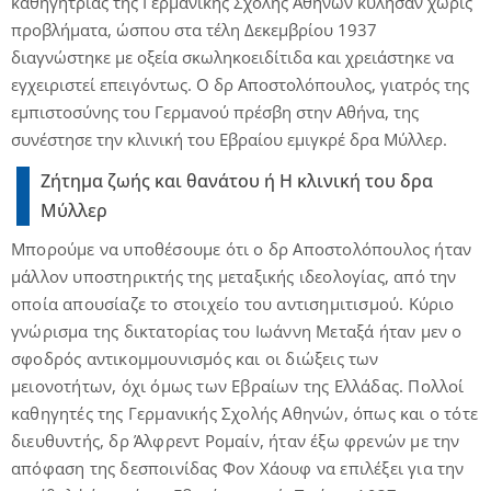
καθηγήτριας της Γερμανικής Σχολής Αθηνών κύλησαν χωρίς
προβλήματα, ώσπου στα τέλη Δεκεμβρίου 1937
διαγνώστηκε με οξεία σκωληκοειδίτιδα και χρειάστηκε να
εγχειριστεί επειγόντως. Ο δρ Αποστολόπουλος, γιατρός της
εμπιστοσύνης του Γερμανού πρέσβη στην Αθήνα, της
συνέστησε την κλινική του Εβραίου εμιγκρέ δρα Μύλλερ.
Ζήτημα ζωής και θανάτου ή Η κλινική του δρα
Μύλλερ
Μπορούμε να υποθέσουμε ότι ο δρ Αποστολόπουλος ήταν
μάλλον υποστηρικτής της μεταξικής ιδεολογίας, από την
οποία απουσίαζε το στοιχείο του αντισημιτισμού. Κύριο
γνώρισμα της δικτατορίας του Ιωάννη Μεταξά ήταν μεν ο
σφοδρός αντικομμουνισμός και οι διώξεις των
μειονοτήτων, όχι όμως των Εβραίων της Ελλάδας. Πολλοί
καθηγητές της Γερμανικής Σχολής Αθηνών, όπως και ο τότε
διευθυντής, δρ Άλφρεντ Ρομαίν, ήταν έξω φρενών με την
απόφαση της δεσποινίδας Φον Χάουφ να επιλέξει για την