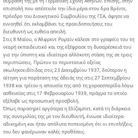
σύμβασή της με τη Γερμανική Σχολή Αθηνών. Επίσης, στην
επιστολή που απέστειλε την ίδια μέρα στον δρα Βρέντε,
πρόεδρο του Διοικητικού Συμβουλίου της ΓΣΑ, άφησε να
εννοηθεί ότι εκλαμβάνει τις προειδοποιήσεις του
διευθυντή ως ευθεία απειλή.
Στις 8 Μαΐου, ο Άλφρεντ Ρομαίν κάλεσε στο γραφείο του τη
νεαρή εκπαιδευτικό και της εξέφρασε τη δυσαρέσκειά του
για την ύποπτη και ιδιαίτερα αλλόκοτη στάση της σε τρεις
περιπτώσεις. Πρώτον το περιστατικό οξείας
σκωληκοειδίτιδας στις 23 Δεκεμβρίου 1937, δεύτερον η
αίτηση για παράταση της άδειάς της στις 27 Σεπτεμβρίου
1938 και τρίτον η απουσία της από τη χοροεσπερίδα λόγω
ασθενείας στις 17 Φεβρουαρίου 1939, πράγμα το οποίο
εξέλαβε ως προσωπική προσβολή.
Όπως παρατηρεί αργότερα η Ελίζαμπετ, κατά τη διάρκεια
της συνομιλίας της με τον διευθυντή, ένιωσε ιδιαίτερα
αδικημένη και ήταν απόλυτα πεπεισμένη ότι οι επιπλήξεις
του δεν φανέρωναν καλές προθέσεις.