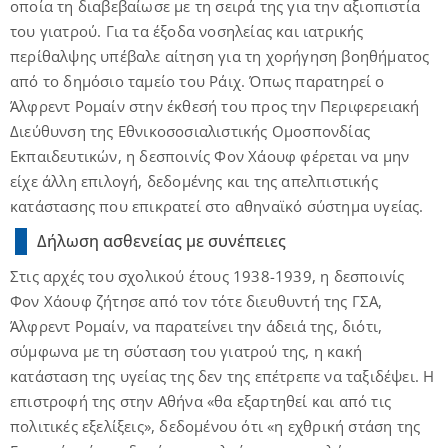
οποία τη διαβεβαίωσε με τη σειρά της για την αξιοπιστία
του γιατρού. Για τα έξοδα νοσηλείας και ιατρικής
περίθαλψης υπέβαλε αίτηση για τη χορήγηση βοηθήματος
από το δημόσιο ταμείο του Ράιχ. Όπως παρατηρεί ο
Άλφρεντ Ρομαίν στην έκθεσή του προς την Περιφερειακή
Διεύθυνση της Εθνικοσοσιαλιστικής Ομοσπονδίας
Εκπαιδευτικών, η δεσποινίς Φον Χάουφ φέρεται να μην
είχε άλλη επιλογή, δεδομένης και της απελπιστικής
κατάστασης που επικρατεί στο αθηναϊκό σύστημα υγείας.
Δήλωση ασθενείας με συνέπειες
Στις αρχές του σχολικού έτους 1938-1939, η δεσποινίς
Φον Χάουφ ζήτησε από τον τότε διευθυντή της ΓΣΑ,
Άλφρεντ Ρομαίν, να παρατείνει την άδειά της, διότι,
σύμφωνα με τη σύσταση του γιατρού της, η κακή
κατάσταση της υγείας της δεν της επέτρεπε να ταξιδέψει. Η
επιστροφή της στην Αθήνα «θα εξαρτηθεί και από τις
πολιτικές εξελίξεις», δεδομένου ότι «η εχθρική στάση της