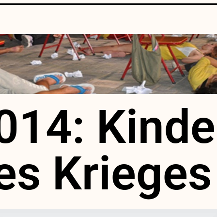
014: Kinde
es Krieges